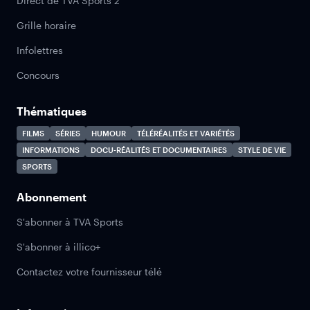
Direct de TVA Sports 2
Grille horaire
Infolettres
Concours
Thématiques
FILMS
SÉRIES
HUMOUR
TÉLÉRÉALITÉS ET VARIÉTÉS
INFORMATIONS
DOCU-RÉALITÉS ET DOCUMENTAIRES
STYLE DE VIE
SPORTS
Abonnement
S'abonner à TVA Sports
S'abonner à illico+
Contactez votre fournisseur télé