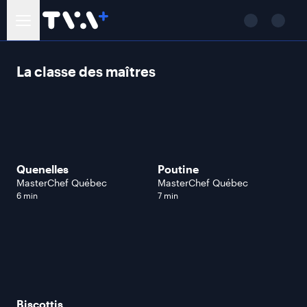
La classe des maîtres
Quenelles
Poutine
MasterChef Québec
MasterChef Québec
6 min
7 min
Biscottis