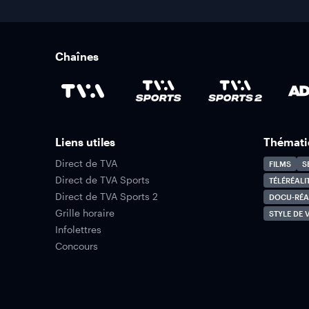
Chaînes
Liens utiles
Thémati
Direct de TVA
FILMS
S
Direct de TVA Sports
TÉLÉRÉALI
Direct de TVA Sports 2
DOCU-RÉA
Grille horaire
STYLE DE V
Infolettres
Concours