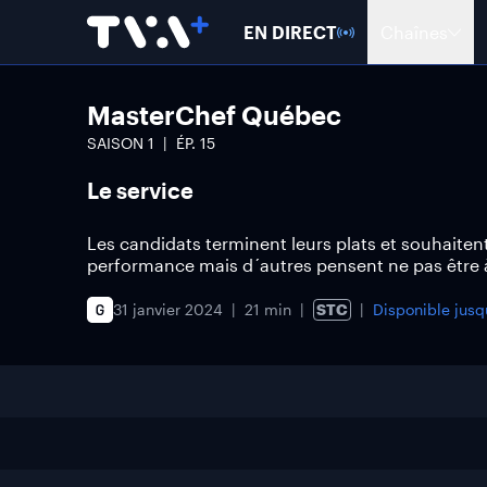
EN DIRECT
Chaînes
MasterChef Québec
SAISON
1
ÉP.
15
Le service
Les candidats terminent leurs plats et souhaitent
performance mais d´autres pensent ne pas être à 
31 janvier 2024
21 min
STC
Disponible jus