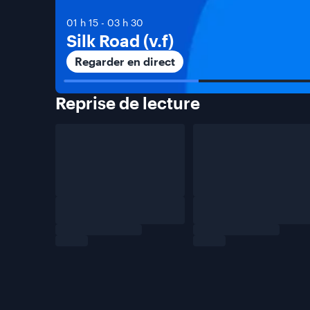
01 h 15
-
03 h 30
Silk Road (v.f)
Regarder en direct
Reprise de
lecture