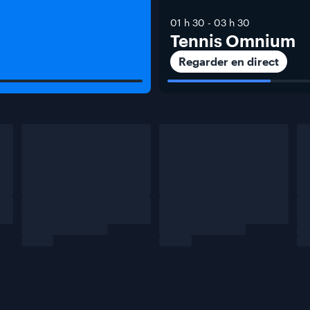
01 h 30
-
03 h 30
Tennis Omnium
Regarder en direct