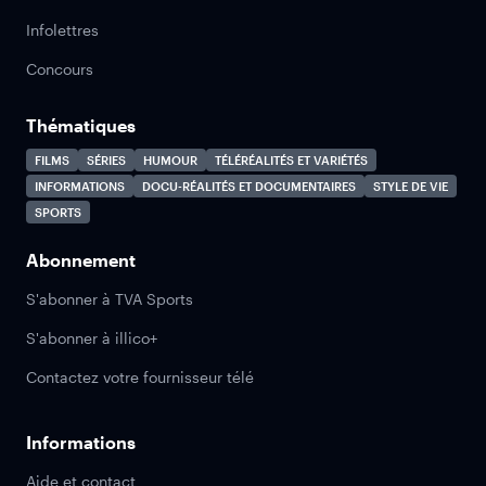
Infolettres
Concours
Thématiques
FILMS
SÉRIES
HUMOUR
TÉLÉRÉALITÉS ET VARIÉTÉS
INFORMATIONS
DOCU-RÉALITÉS ET DOCUMENTAIRES
STYLE DE VIE
SPORTS
Abonnement
S'abonner à TVA Sports
S'abonner à illico+
Contactez votre fournisseur télé
Informations
Aide et contact