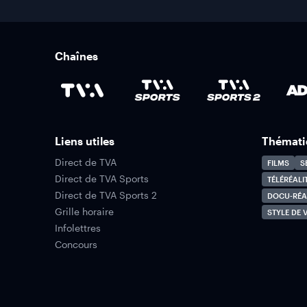
Chaînes
Liens utiles
Thémati
Direct de TVA
FILMS
S
Direct de TVA Sports
TÉLÉRÉALI
Direct de TVA Sports 2
DOCU-RÉA
Grille horaire
STYLE DE V
Infolettres
Concours