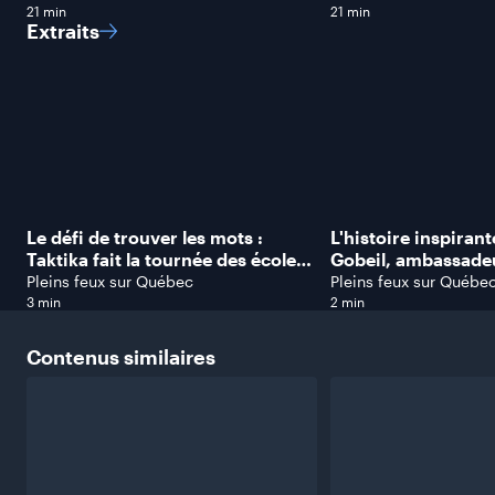
21 min
21 min
Extraits
Le défi de trouver les mots :
L'histoire inspiran
Taktika fait la tournée des écoles
Gobeil, ambassade
pour aider les jeunes en difficulté
Jean Lafrance
Pleins feux sur Québec
Pleins feux sur Québe
3 min
2 min
Contenus
similaires