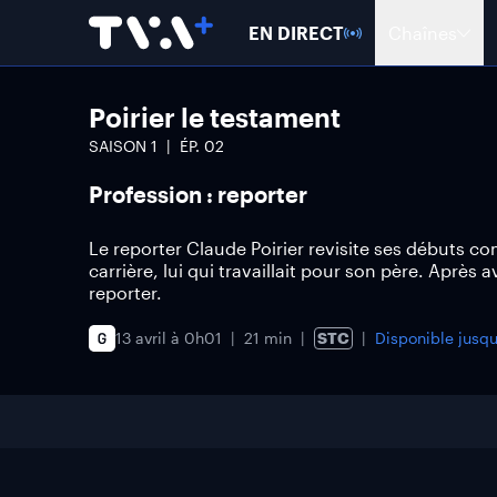
EN DIRECT
Chaînes
Poirier le testament
SAISON
1
ÉP.
02
Profession : reporter
Le reporter Claude Poirier revisite ses débuts com
carrière, lui qui travaillait pour son père. Après a
reporter.
13 avril à 0h01
21 min
STC
Disponible jusq