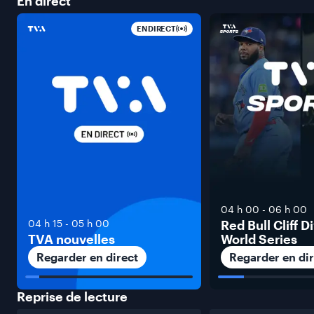
En
direct
EN DIRECT
04 h 00
-
06 h 00
04 h 15
-
05 h 00
Red Bull Cliff D
TVA nouvelles
World Series
Regarder en direct
Regarder en dir
Reprise de
lecture