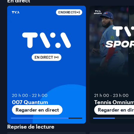
En
direct
EN DIRECT
20 h 00
-
22 h 00
21 h 00
-
23 h 00
007 Quantum
Tennis Omniu
Regarder en direct
Regarder en dir
Reprise de
lecture