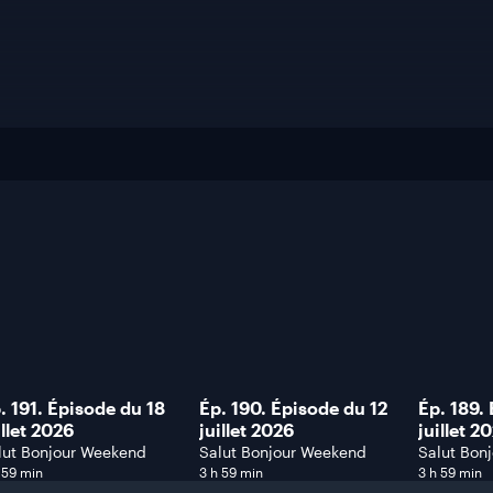
. 191. Épisode du 18
Ép. 190. Épisode du 12
Ép. 189.
illet 2026
juillet 2026
juillet 2
lut Bonjour Weekend
Salut Bonjour Weekend
Salut Bon
 59 min
3 h 59 min
3 h 59 min