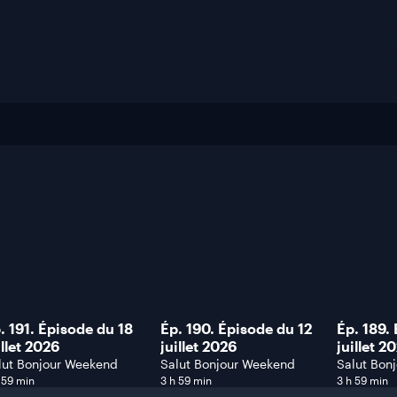
. 191. Épisode du 18
Ép. 190. Épisode du 12
Ép. 189.
illet 2026
juillet 2026
juillet 2
lut Bonjour Weekend
Salut Bonjour Weekend
Salut Bon
 59 min
3 h 59 min
3 h 59 min