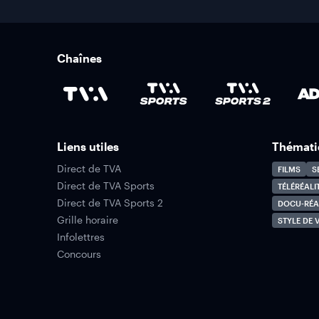
Chaînes
Liens utiles
Thémati
Direct de TVA
FILMS
S
Direct de TVA Sports
TÉLÉRÉALI
Direct de TVA Sports 2
DOCU-RÉA
Grille horaire
STYLE DE V
Infolettres
Concours