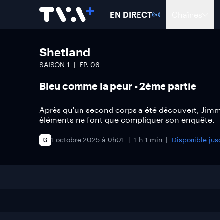
EN DIRECT
Chaînes
Shetland
SAISON
1
ÉP.
06
Bleu comme la peur - 2ème partie
Après qu'un second corps a été découvert, Jimmy
éléments ne font que compliquer son enquête.
1 octobre 2025 à 0h01
1 h 1 min
Disponible ju