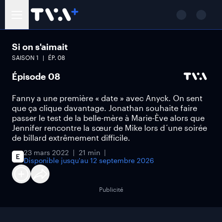
Si on s'aimait
SAISON
1
ÉP.
08
Épisode 08
Fanny a une première « date » avec Anyck. On sent
que ça clique davantage. Jonathan souhaite faire
passer le test de la belle-mère à Marie-Ève alors que
Jennifer rencontre la sœur de Mike lors d´une soirée
de billard extrêmement difficile.
23 mars 2022
21 min
Disponible jusqu'au
12 septembre 2026
Publicité