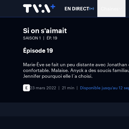
EN DIRECT
Chaînes
Si on s'aimait
SAISON
1
ÉP.
19
Épisode 19
Marie-Ève se fait un peu distante avec Jonathan e
confortable. Malaise. Anyck a des soucis familia
Jennifer pourquoi elle l´a choisi.
23 mars 2022
21 min
Disponible jusqu'au
12 s