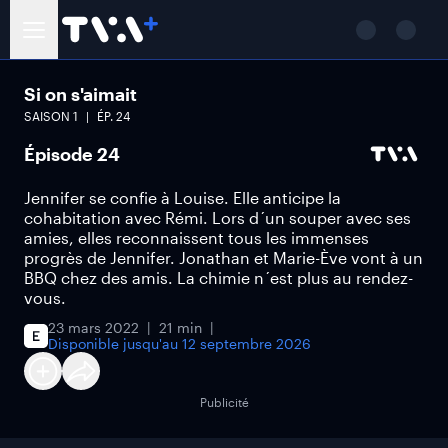
Si on s'aimait
SAISON
1
ÉP.
24
Épisode 24
Jennifer se confie à Louise. Elle anticipe la
cohabitation avec Rémi. Lors d´un souper avec ses
amies, elles reconnaissent tous les immenses
progrès de Jennifer. Jonathan et Marie-Ève vont à un
BBQ chez des amis. La chimie n´est plus au rendez-
vous.
23 mars 2022
21 min
Disponible jusqu'au
12 septembre 2026
Publicité