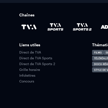
Chaînes
Liens utiles
Thémati
Direct de TVA
FILMS
S
Direct de TVA Sports
TÉLÉRÉALI
Direct de TVA Sports 2
DOCU-RÉA
Grille horaire
STYLE DE V
Infolettres
Concours