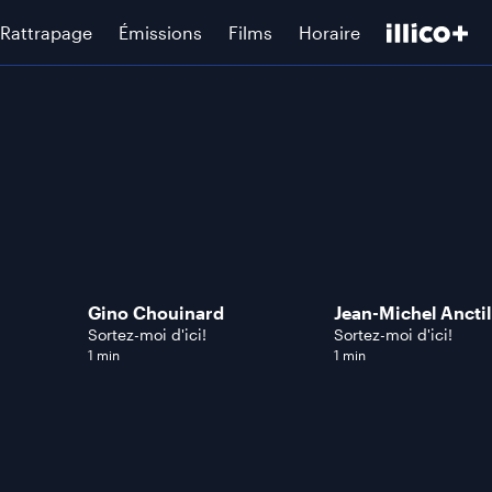
Rattrapage
Émissions
Films
Horaire
Gino Chouinard
Jean-Michel Anctil
Sortez-moi d'ici!
Sortez-moi d'ici!
1 min
1 min