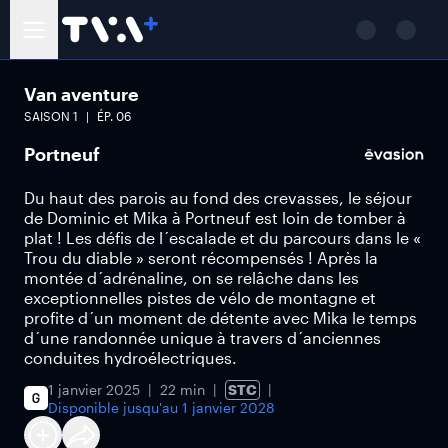
Van aventure
SAISON
1
ÉP.
06
Portneuf
Du haut des parois au fond des crevasses, le séjour
de Dominic et Mika à Portneuf est loin de tomber à
plat ! Les défis de l´escalade et du parcours dans le «
Trou du diable » seront récompensés ! Après la
montée d´adrénaline, on se relâche dans les
exceptionnelles pistes de vélo de montagne et
profite d´un moment de détente avec Mika le temps
d´une randonnée unique à travers d´anciennes
conduites hydroélectriques.
1 janvier 2025
22 min
STC
Disponible jusqu'au
1 janvier 2028