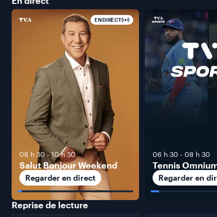
En
direct
EN DIRECT
06 h 30
-
10 h 30
06 h 30
-
08 h 30
Salut Bonjour Weekend
Tennis Omniu
Regarder en direct
Regarder en dir
Reprise de
lecture