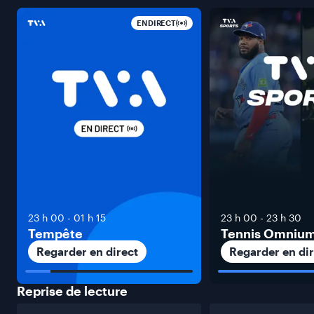
EN DIRECT
23 h 00
-
01 h 15
23 h 00
-
23 h 30
Tempête
Tennis Omniu
Regarder en direct
Regarder en dir
Reprise de
lecture