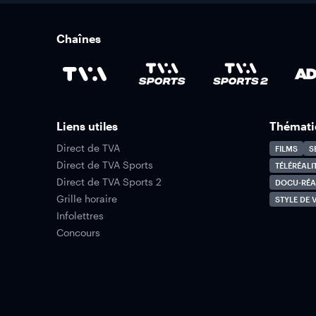
Chaînes
Liens utiles
Thémati
Direct de TVA
FILMS
S
Direct de TVA Sports
TÉLÉRÉALI
Direct de TVA Sports 2
DOCU-RÉA
Grille horaire
STYLE DE V
Infolettres
Concours