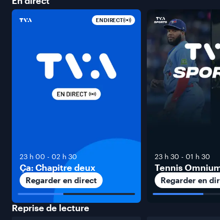
En
direct
EN DIRECT
23 h 00
-
02 h 30
23 h 30
-
01 h 30
Ça: Chapitre deux
Tennis Omniu
Regarder en direct
Regarder en dir
Reprise de
lecture