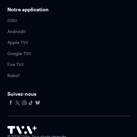
Notre application
iOS
Android
Apple TV
Google TV
Fire TV
Roku
Suivez-nous
Facebook
X
Instagram
Tiktok
Bluesky
©
2026
TVA+. Tous droits réservés