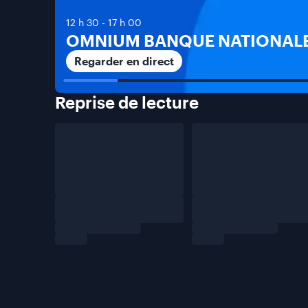
12 h 30
-
17 h 00
OMNIUM BANQUE NATIONALE
Regarder en direct
Reprise de
lecture