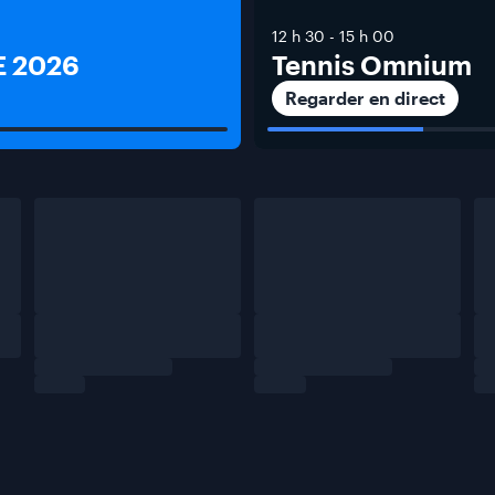
12 h 30
-
15 h 00
 2026
Tennis Omnium
Regarder en direct