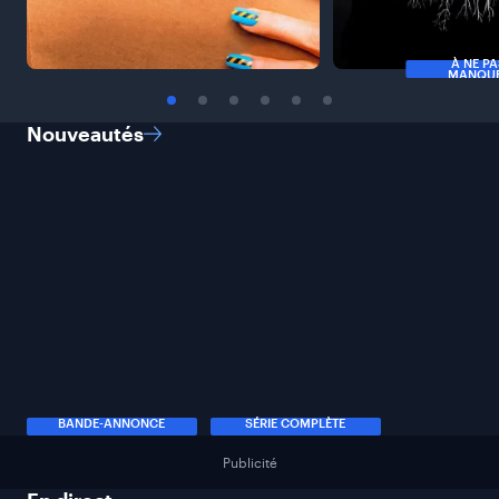
À NE P
MANQU
Nouveautés
BANDE-ANNONCE
SÉRIE COMPLÈTE
Publicité