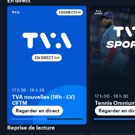
En
direct
EN DIRECT
17 h 58
-
18 h 29
TVA nouvelles (18h - LV)
17 h 00
-
18 h 30
CFTM
Tennis Omniu
Regarder en direct
Regarder en dir
Reprise de
lecture