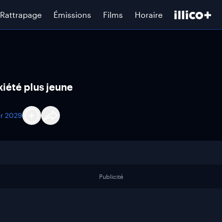
Rattrapage
Émissions
Films
Horaire
xiété plus jeune
er 2029
Publicité