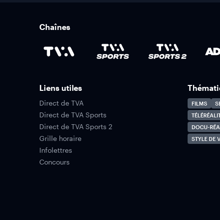
Chaînes
Liens utiles
Thémati
Direct de TVA
FILMS
S
Direct de TVA Sports
TÉLÉRÉALI
Direct de TVA Sports 2
DOCU-RÉA
Grille horaire
STYLE DE V
Infolettres
Concours