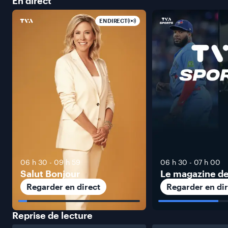
En
direct
EN DIRECT
06 h 30
-
09 h 59
06 h 30
-
07 h 00
Salut Bonjour
Le magazine de
Regarder en direct
Regarder en dir
Reprise de
lecture