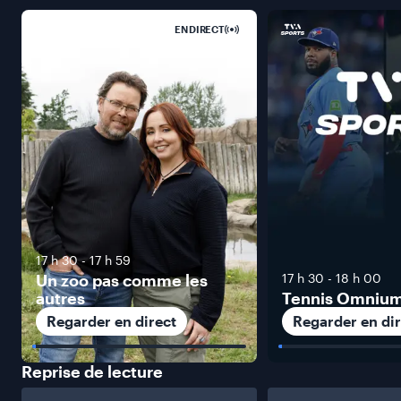
EN DIRECT
17 h 30
-
17 h 59
Un zoo pas comme les
17 h 30
-
18 h 00
autres
Tennis Omniu
Regarder en direct
Regarder en dir
Reprise de
lecture