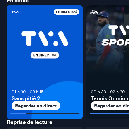
En
direct
EN DIRECT
01 h 30
-
03 h 15
00 h 30
-
02 h 30
Sans pitié 2
Tennis Omniu
Regarder en direct
Regarder en dir
Reprise de
lecture