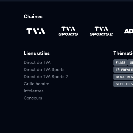
Chaînes
Liens utiles
Thémati
Direct de TVA
FILMS
S
Direct de TVA Sports
TÉLÉRÉALI
Direct de TVA Sports 2
DOCU-RÉA
Grille horaire
STYLE DE V
Infolettres
Concours