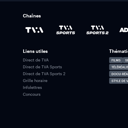
Chaînes
Liens utiles
Thémati
Direct de TVA
FILMS
S
Direct de TVA Sports
TÉLÉRÉALI
Direct de TVA Sports 2
DOCU-RÉA
Grille horaire
STYLE DE V
Infolettres
Concours