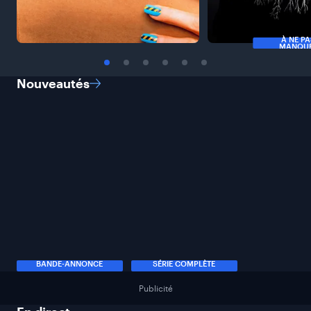
À NE P
MANQU
Nouveautés
BANDE-ANNONCE
SÉRIE COMPLÈTE
Publicité