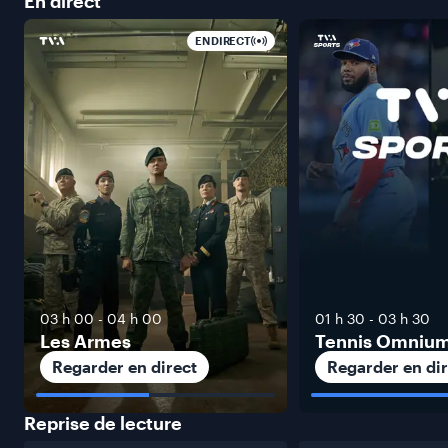
En
direct
EN DIRECT
03 h 00
-
04 h 00
01 h 30
-
03 h 30
Les Armes
Tennis Omniu
Regarder en direct
Regarder en dir
Reprise de
lecture