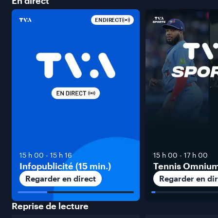
En
direct
EN DIRECT
15 h 00
-
15 h 16
15 h 00
-
17 h 00
Infopublicité (15 min.)
Tennis Omniu
Regarder en direct
Regarder en dir
Reprise de
lecture