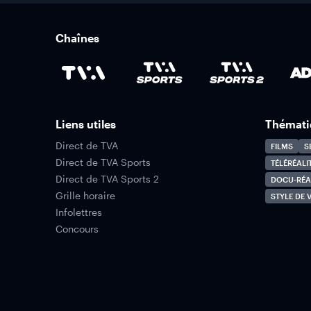
Chaînes
Liens utiles
Thémati
Direct de TVA
FILMS
S
Direct de TVA Sports
TÉLÉRÉALI
Direct de TVA Sports 2
DOCU-RÉA
Grille horaire
STYLE DE V
Infolettres
Concours