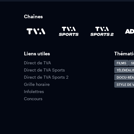
Chaînes
Liens utiles
Thémati
Direct de TVA
FILMS
S
Direct de TVA Sports
TÉLÉRÉALI
Direct de TVA Sports 2
DOCU-RÉA
Grille horaire
STYLE DE V
Infolettres
Concours