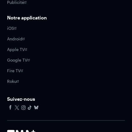
Publicité
Notre application
iOS
Android
Apple TV
Google TV
Fire TV
Roku
Suivez-nous
Facebook
X
Instagram
Tiktok
Bluesky