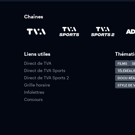
Chaînes
Liens utiles
Thémati
Direct de TVA
FILMS
S
Direct de TVA Sports
TÉLÉRÉALI
Direct de TVA Sports 2
DOCU-RÉA
Grille horaire
STYLE DE V
Infolettres
Concours