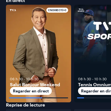
En
direct
EN DIRECT
06 h 30
-
10 h 30
08 h 30
-
10 h 30
Salut Bonjour Weekend
Tennis Omniu
Regarder en direct
Regarder en dir
Reprise de
lecture