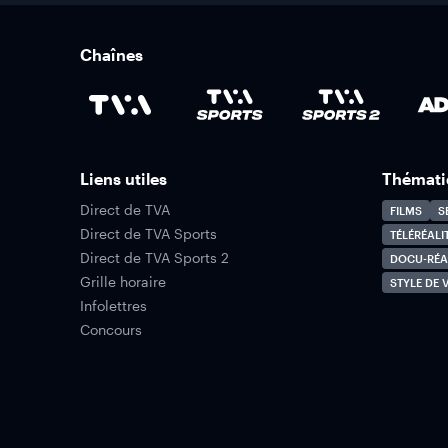
Chaînes
Liens utiles
Thémati
Direct de TVA
FILMS
S
Direct de TVA Sports
TÉLÉRÉALI
Direct de TVA Sports 2
DOCU-RÉA
Grille horaire
STYLE DE V
Infolettres
Concours