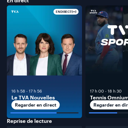
En
direct
EN DIRECT
16 h 58
-
17 h 56
17 h 00
-
18 h 30
Le TVA Nouvelles
Tennis Omniu
Regarder en direct
Regarder en dir
Reprise de
lecture