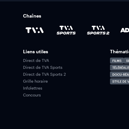
Chaînes
Liens utiles
Thémati
Direct de TVA
FILMS
S
Direct de TVA Sports
TÉLÉRÉALI
Direct de TVA Sports 2
DOCU-RÉA
Grille horaire
STYLE DE V
Infolettres
Concours