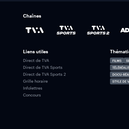
Chaînes
Liens utiles
Thémati
Direct de TVA
FILMS
S
Direct de TVA Sports
TÉLÉRÉALI
Direct de TVA Sports 2
DOCU-RÉA
Grille horaire
STYLE DE V
Infolettres
Concours