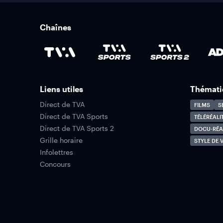
Chaînes
Liens utiles
Thémati
Direct de TVA
FILMS
S
Direct de TVA Sports
TÉLÉRÉALI
Direct de TVA Sports 2
DOCU-RÉA
Grille horaire
STYLE DE V
Infolettres
Concours