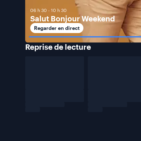
06 h 30
-
10 h 30
Salut Bonjour Weekend
Regarder en direct
Reprise de
lecture