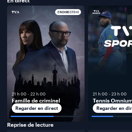
En
direct
EN DIRECT
21 h 00
-
22 h 00
21 h 00
-
23 h 00
Famille de criminel
Tennis Omniu
Regarder en direct
Regarder en dir
Reprise de
lecture