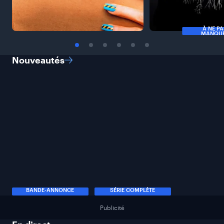
À NE P
MANQU
Nouveautés
BANDE-ANNONCE
SÉRIE COMPLÈTE
Publicité