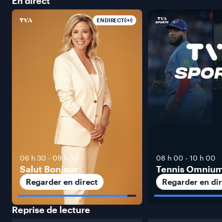
En
direct
EN DIRECT
06 h 30
-
09 h 59
08 h 00
-
10 h 00
Salut Bonjour
Tennis Omniu
Regarder en direct
Regarder en dir
Reprise de
lecture