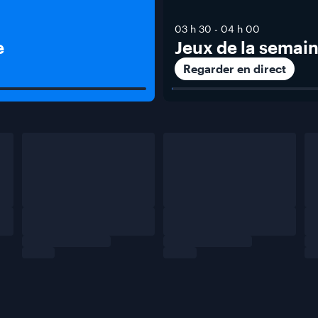
03 h 30
-
04 h 00
e
Jeux de la semai
Regarder en direct