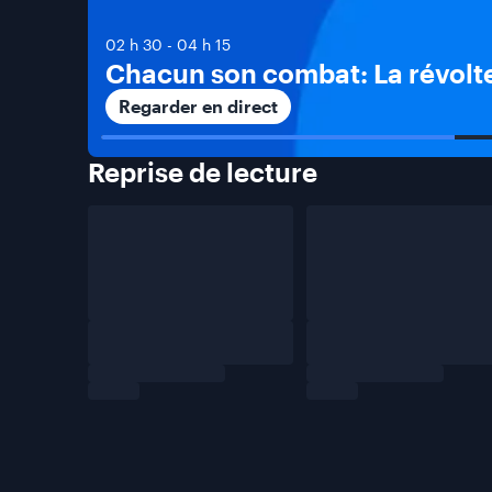
02 h 30
-
04 h 15
Chacun son combat: La révolt
Regarder en direct
Reprise de
lecture