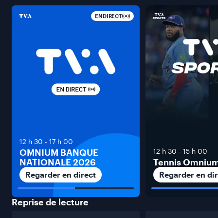
EN DIRECT
12 h 30
-
17 h 00
OMNIUM BANQUE
12 h 30
-
15 h 00
NATIONALE 2026
Tennis Omniu
Regarder en direct
Regarder en dir
Reprise de
lecture