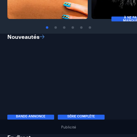
À NE P
MANQU
Nouveautés
BANDE-ANNONCE
SÉRIE COMPLÈTE
Publicité