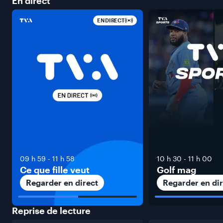
En
direct
EN DIRECT
09 h 59
-
11 h 58
10 h 30
-
11 h 00
Ce que fille veut
Golf mag
Regarder en direct
Regarder en dir
Reprise de
lecture