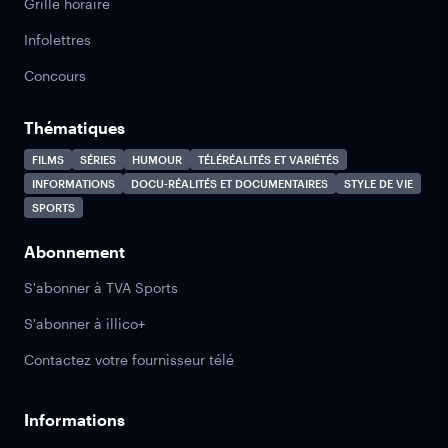
Grille horaire
Infolettres
Concours
Thématiques
FILMS
SÉRIES
HUMOUR
TÉLÉRÉALITÉS ET VARIÉTÉS
INFORMATIONS
DOCU-RÉALITÉS ET DOCUMENTAIRES
STYLE DE VIE
SPORTS
Abonnement
S'abonner à TVA Sports
S'abonner à illico+
Contactez votre fournisseur télé
Informations